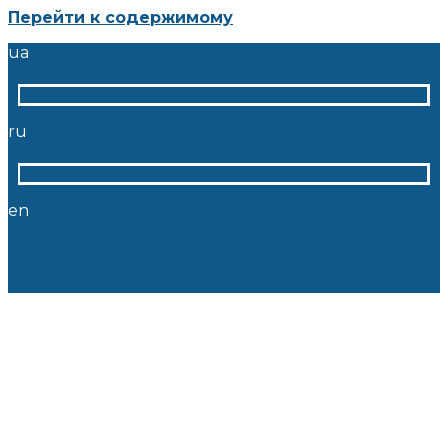
Перейти к содержимому
ua
ru
en
ua
ru
en