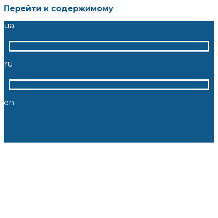
Перейти к содержимому
ua
ru
en
ua
ru
en