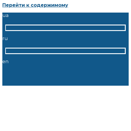
Перейти к содержимому
ua
ru
en
ua
ru
en