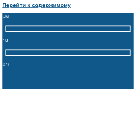
Перейти к содержимому
ua
ru
en
ua
ru
en