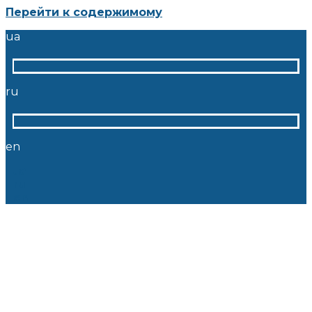
Перейти к содержимому
ua
ru
en
ua
ru
en