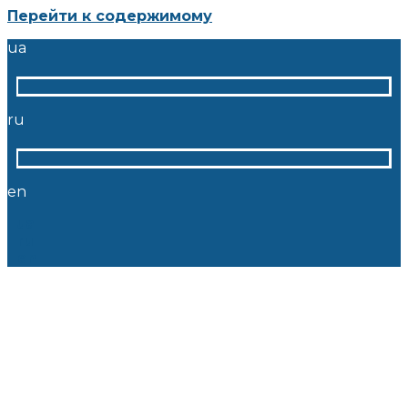
Перейти к содержимому
ua
ru
en
ua
ru
en