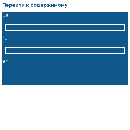
Перейти к содержимому
ua
ru
en
ua
ru
en