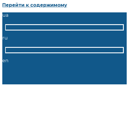
Перейти к содержимому
ua
ru
en
ua
ru
en