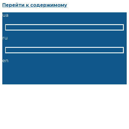
Перейти к содержимому
ua
ru
en
ua
ru
en