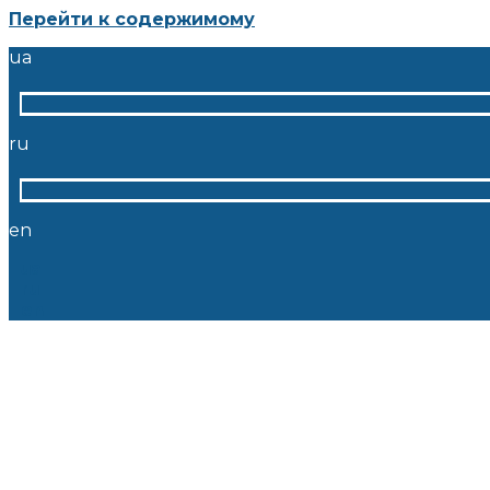
Перейти к содержимому
ua
ru
en
ua
ru
en