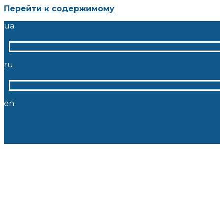
Перейти к содержимому
ua
ru
en
ua
ru
en