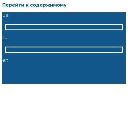
Перейти к содержимому
ua
ru
en
ua
ru
en