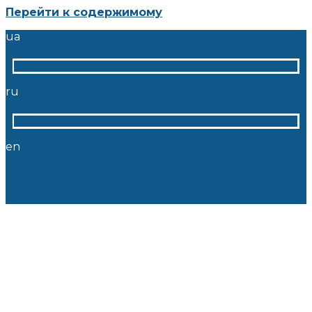
Перейти к содержимому
ua
ru
en
ua
ru
en