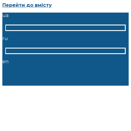
Перейти до вмісту
ua
ru
en
ua
ru
en