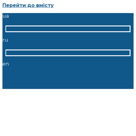
Перейти до вмісту
ua
ru
en
ua
ru
en