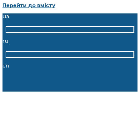
Перейти до вмісту
ua
ru
en
ua
ru
en