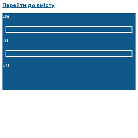
Перейти до вмісту
ua
ru
en
ua
ru
en