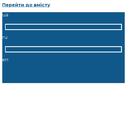
Перейти до вмісту
ua
ru
en
ua
ru
en