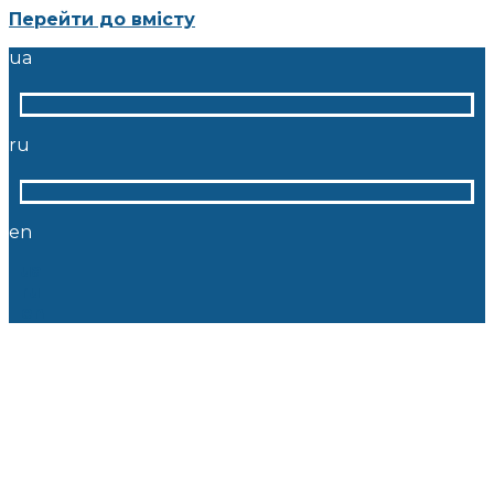
Перейти до вмісту
ua
ru
en
ua
ru
en