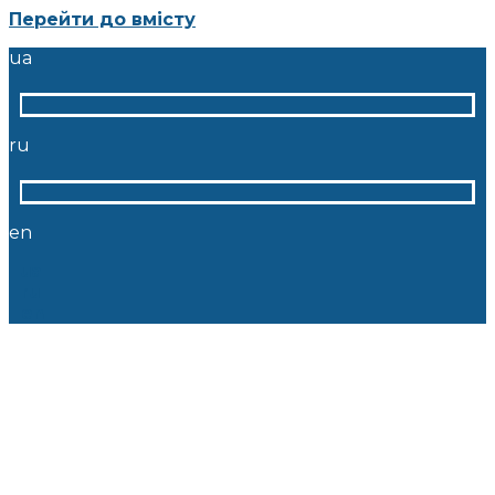
Перейти до вмісту
ua
ru
en
ua
ru
en