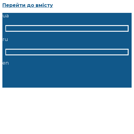
Перейти до вмісту
ua
ru
en
ua
ru
en