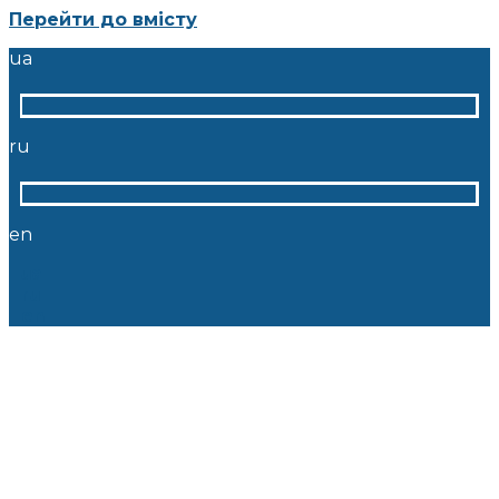
Перейти до вмісту
ua
ru
en
ua
ru
en