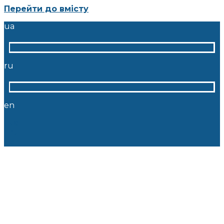
Перейти до вмісту
ua
ru
en
ua
ru
en