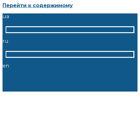
Перейти к содержимому
ua
ru
en
ua
ru
en