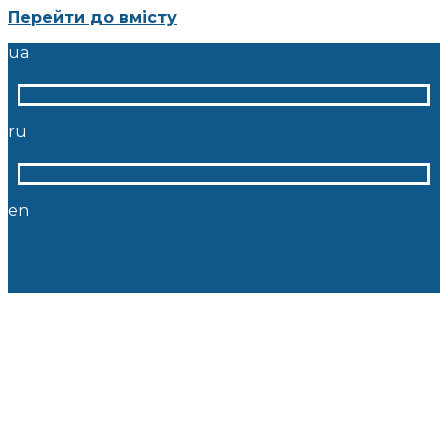
Перейти до вмісту
ua
ru
en
ua
ru
en