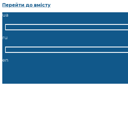
Перейти до вмісту
ua
ru
en
ua
ru
en